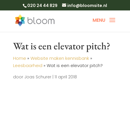
020 24 44 829
info@bloomsite.nl
Wat is een elevator pitch?
Home
»
Website maken kennisbank
»
Leesbaarheid
»
Wat is een elevator pitch?
door
Joas Schurer
|
11 april 2018