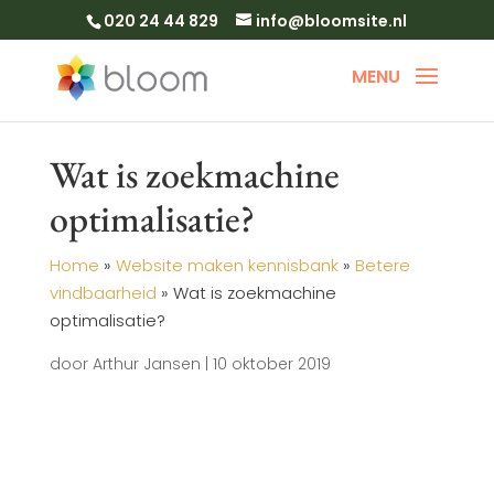
020 24 44 829
info@bloomsite.nl
Wat is zoekmachine
optimalisatie?
Home
»
Website maken kennisbank
»
Betere
vindbaarheid
»
Wat is zoekmachine
optimalisatie?
door
Arthur Jansen
|
10 oktober 2019