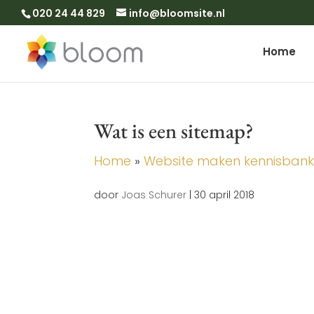
020 24 44 829
info@bloomsite.nl
Home
Wat is een sitemap?
Home
»
Website maken kennisban
door
Joas Schurer
|
30 april 2018