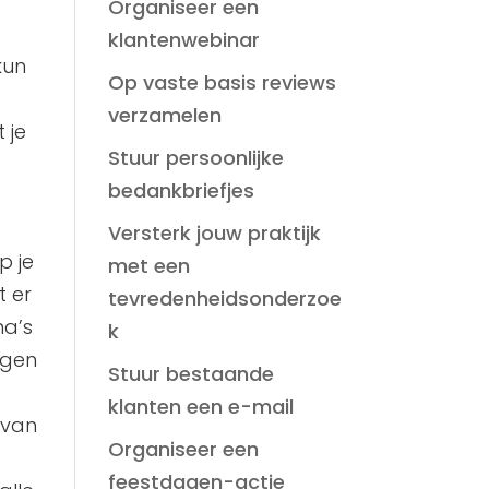
Organiseer een
klantenwebinar
kun
Op vaste basis reviews
verzamelen
 je
Stuur persoonlijke
bedankbriefjes
Versterk jouw praktijk
p je
met een
t er
tevredenheidsonderzoe
na’s
k
egen
Stuur bestaande
klanten een e-mail
 van
Organiseer een
feestdagen-actie