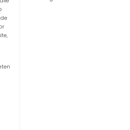
alle
p
 de
or
te,
eten