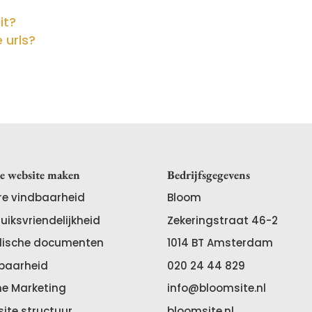
it?
 urls?
e website maken
Bedrijfsgegevens
re vindbaarheid
Bloom
uiksvriendelijkheid
Zekeringstraat 46-2
dische documenten
1014 BT
Amsterdam
baarheid
020 24 44 829
ne Marketing
info@bloomsite.nl
ite structuur
bloomsite.nl