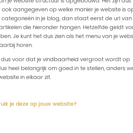
an je website structuur is opgebouwd. Het zijn dus 
at ook aangegeven op welke manier je website is o
ategorieën in je blog, dan staat eerst de url van
rtikelen die hieronder hangen. Hetzelfde geldt vo
n. Je kunt het dus zien als het menu van je websi
arbij horen.
r dus voor dat je vindbaarheid vergroot wordt op
us heel belangrijk om goed in te stellen, anders w
bsite in elkaar zit.
uik je deze op jouw website?