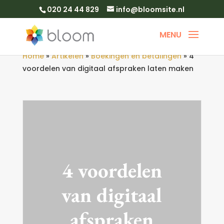
020 24 44 829
info@bloomsite.nl
Home
»
Artikelen
»
Boekingen en betalingen
»
4
voordelen van digitaal afspraken laten maken
4 voordelen
van digitaal
afspraken