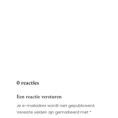
Arthur Jansen
Begin 2016 hadden Joas en ik
samen met een aantal
vrienden besloten om een reis
door Colombia te gaan
maken. Het is een behoorlijk
eind vliegen en...
0 reacties
Een reactie versturen
Je e-mailadres wordt niet gepubliceerd.
Vereiste velden zijn gemarkeerd met
*