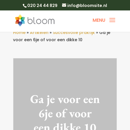
020 24 44 829
info@bloomsite.nl
Home
»
Artikelen
»
Succesvolle praktijk
»
Ga je
voor een 6je of voor een dikke 10
Ga je voor een
6je of voor
een dikke 10