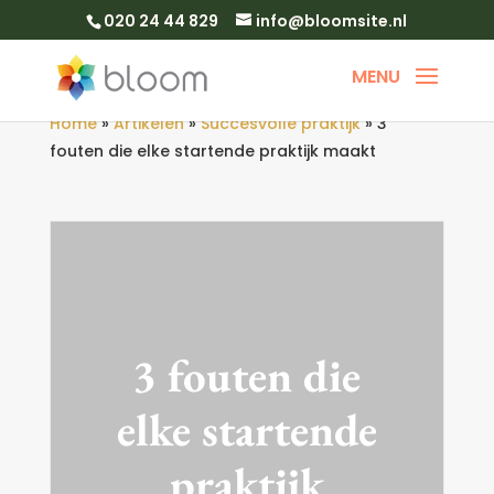
020 24 44 829
info@bloomsite.nl
Home
»
Artikelen
»
Succesvolle praktijk
»
3
fouten die elke startende praktijk maakt
3 fouten die
elke startende
praktijk