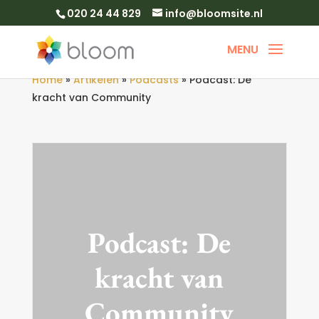
020 24 44 829
info@bloomsite.nl
Home
»
Artikelen
»
Podcasts
»
Podcast: De
kracht van Community
Podcast: De
kracht van
Community