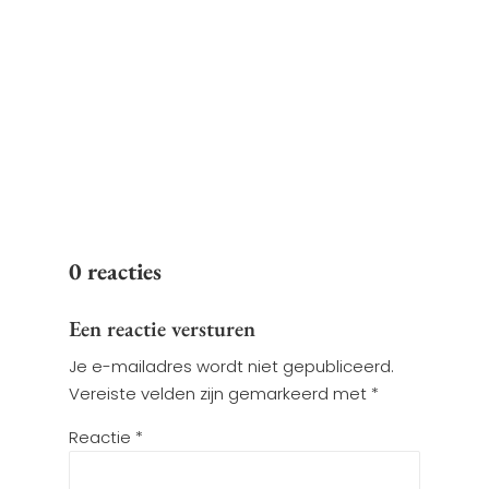
om een scherp oog te hebben
voor jouw online prestaties.
Daarom is het regelmatig
analyseren...
0 reacties
Een reactie versturen
Je e-mailadres wordt niet gepubliceerd.
Vereiste velden zijn gemarkeerd met
*
Reactie
*