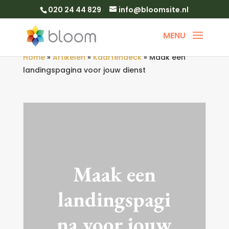
020 24 44 829
info@bloomsite.nl
Home
»
Artikelen
»
Kaartendeck
»
Maak een
landingspagina voor jouw dienst
Maak een
landingspagi
na voor jouw