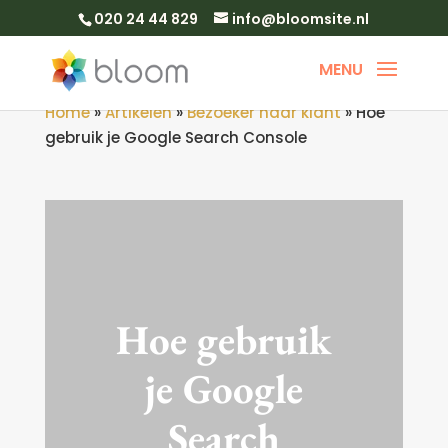
020 24 44 829
info@bloomsite.nl
Home
»
Artikelen
»
Bezoeker naar klant
»
Hoe
gebruik je Google Search Console
Hoe gebruik
je Google
Search