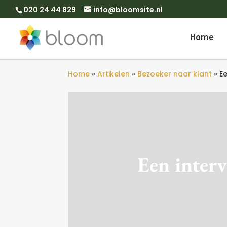
020 24 44 829
info@bloomsite.nl
Home
Home
»
Artikelen
»
Bezoeker naar klant
»
E
Een inter