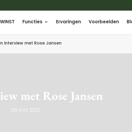
WINST
Functies
Ervaringen
Voorbeelden
Bl
en interview met Rose Jansen
view met Rose Jansen
26 mrt 2021