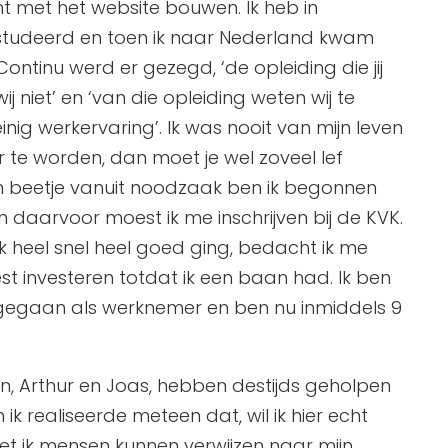
nt met het website bouwen. Ik heb in
studeerd en toen ik naar Nederland kwam
ontinu werd er gezegd, ‘de opleiding die jij
 niet’ en ‘van die opleiding weten wij te
einig werkervaring’. Ik was nooit van mijn leven
te worden, dan moet je wel zoveel lef
en beetje vanuit noodzaak ben ik begonnen
 daarvoor moest ik me inschrijven bij de KVK.
jk heel snel heel goed ging, bedacht ik me
oest investeren totdat ik een baan had. Ik ben
gegaan als werknemer en ben nu inmiddels 9
n, Arthur en Joas, hebben destijds geholpen
ik realiseerde meteen dat, wil ik hier echt
t ik mensen kunnen verwijzen naar mijn