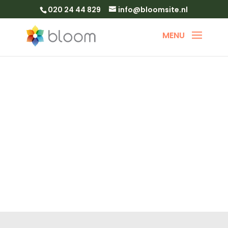
020 24 44 829
info@bloomsite.nl
Plan een belafspraak in
met Cas