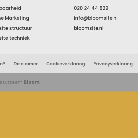
baarheid
020 24 44 829
ne Marketing
info@bloomsite.nl
ite structuur
bloomsite.nl
ite techniek
en?
Disclaimer
Cookieverklaring
Privacyverklaring
itesysteem
Bloom