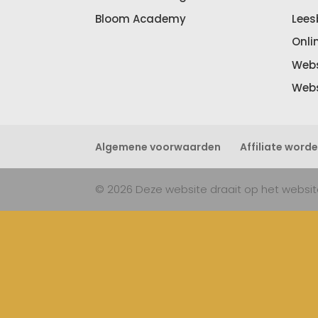
Bloom Academy
Lees
Onli
Webs
Webs
Algemene voorwaarden
Affiliate word
© 2026 Deze website draait op het webs