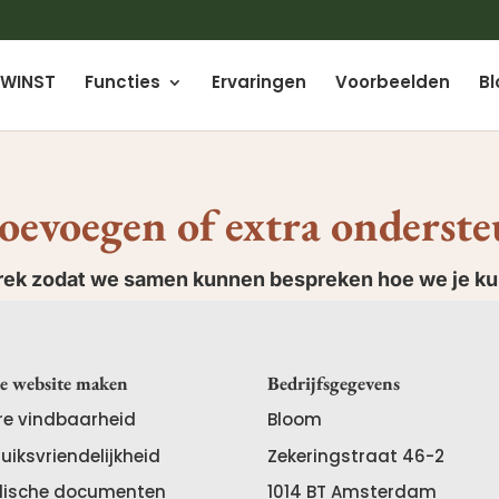
WINST
Functies
Ervaringen
Voorbeelden
Bl
toevoegen of extra onderst
prek zodat we samen kunnen bespreken hoe we je k
e website maken
Bedrijfsgegevens
re vindbaarheid
Bloom
uiksvriendelijkheid
Zekeringstraat 46-2
dische documenten
1014 BT
Amsterdam