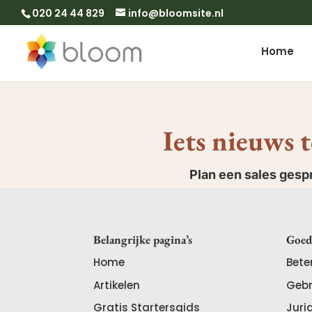
020 24 44 829
info@bloomsite.nl
Home
Iets nieuws 
Plan een sales ges
Belangrijke pagina’s
Goed
Home
Bete
Artikelen
Gebr
Gratis Startersgids
Juri